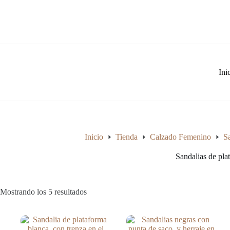
Saltar
al
contenido
Ini
Inicio
Tienda
Calzado Femenino
S
Sandalias de pla
Ordenado
Mostrando los 5 resultados
por
los
últimos