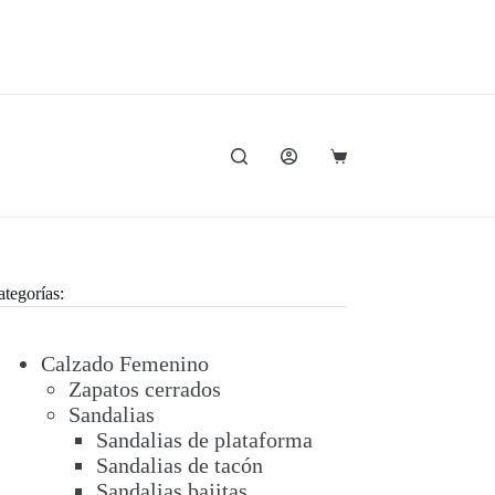
Carro
de
compra
tegorías:
Calzado Femenino
Zapatos cerrados
Sandalias
Sandalias de plataforma
Sandalias de tacón
Sandalias bajitas