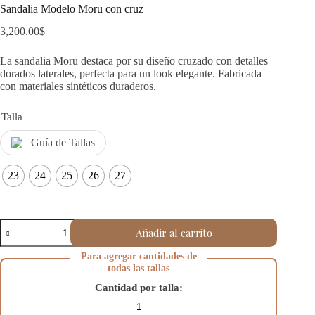
Sandalia Modelo Moru con cruz
3,200.00
$
La sandalia Moru destaca por su diseño cruzado con detalles
dorados laterales, perfecta para un look elegante. Fabricada
con materiales sintéticos duraderos.
Talla
Guía de Tallas
23
24
25
26
27
Sandalia
Añadir al carrito
Modelo
Moru
Para agregar cantidades de
con
todas las tallas
cruz
cantidad
Cantidad por talla: