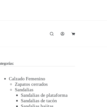
Carro
de
compra
tegorías:
Calzado Femenino
Zapatos cerrados
Sandalias
Sandalias de plataforma
Sandalias de tacón
Sandalias bajitas