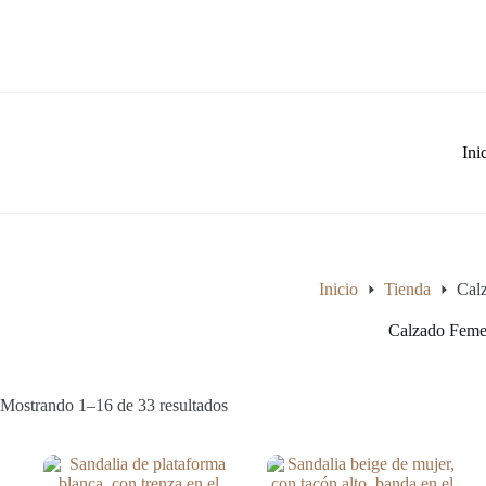
Saltar
al
contenido
Ini
Inicio
Tienda
Cal
Calzado Feme
Ordenado
Mostrando 1–16 de 33 resultados
por
los
últimos