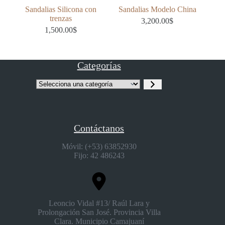
Sandalias Silicona con
Sandalias Modelo China
trenzas
3,200.00
$
1,500.00
$
Categorías
Selecciona
una
categoría
Contáctanos
Móvil: (+53) 63852930
Fijo: 42 486243
Leoncio Vidal #13/ Raúl Lara y
Prolongación San José. Provincia Villa
Clara. Municipio Camajuaní