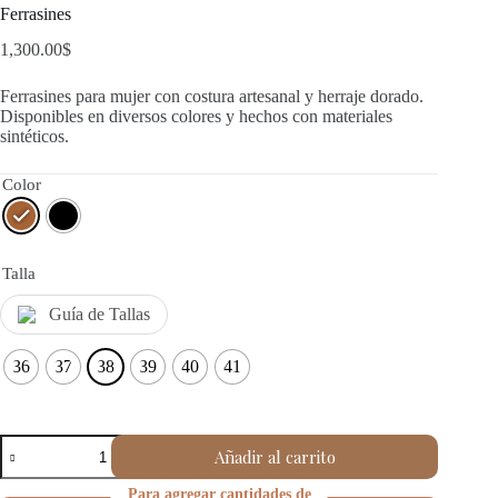
Ferrasines
1,300.00
$
Ferrasines para mujer con costura artesanal y herraje dorado.
Disponibles en diversos colores y hechos con materiales
sintéticos.
Color
Talla
Guía de Tallas
36
37
38
39
40
41
Ferrasines
Añadir al carrito
cantidad
Para agregar cantidades de