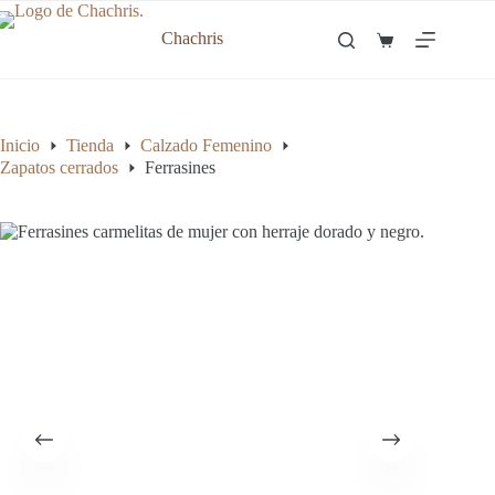
Saltar
al
Chachris
Carro
contenido
de
compra
Inicio
Tienda
Calzado Femenino
Zapatos cerrados
Ferrasines