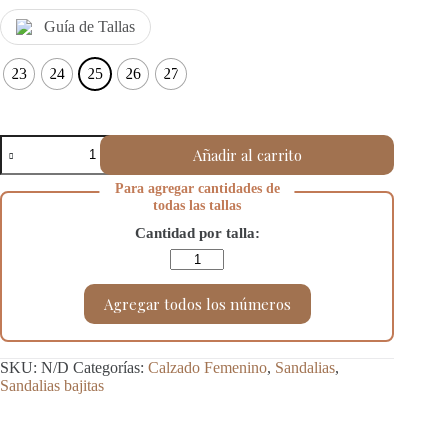
Guía de Tallas
23
24
25
26
27
Sandalias
Añadir al carrito
con
corte
Para agregar cantidades de
H
todas las tallas
cantidad
Cantidad por talla:
Agregar todos los números
SKU:
N/D
Categorías:
Calzado Femenino
,
Sandalias
,
Sandalias bajitas