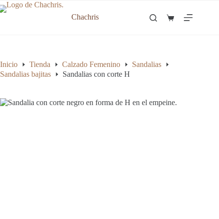
Saltar
al
Chachris
Carro
contenido
de
compra
Inicio
Tienda
Calzado Femenino
Sandalias
Sandalias bajitas
Sandalias con corte H