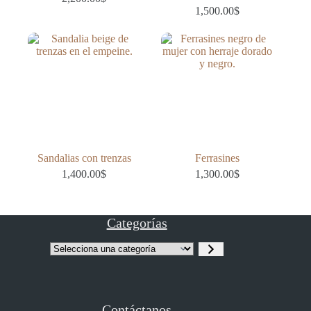
1,500.00
$
Sandalias con trenzas
Ferrasines
1,400.00
$
1,300.00
$
Categorías
Selecciona
una
categoría
Contáctanos