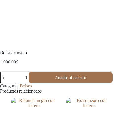
Bolsa de mano
1,000.00
$
Bolsa
Añadir al carrito
de
mano
Categoría:
Bolsos
cantidad
Productos relacionados