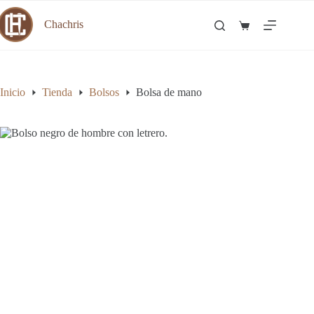
Saltar
al
Chachris
Carro
contenido
de
compra
Inicio
Tienda
Bolsos
Bolsa de mano