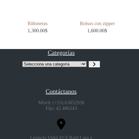
Riñoneras
Bolsos con zipper
1,300.00
$
1,600.00
$
Categorías
Selecciona
una
categoría
Contáctanos
Móvil: (+53) 63852930
Fijo: 42 486243
Leoncio Vidal #13/ Raúl Lara y